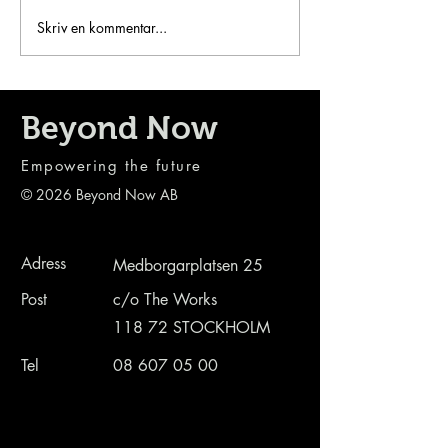
erfaren arkitekt och utvecklare
bakgrund inom
Skriv en kommentar...
med fokus på inbyggda system
systemutveckling m
och open source. Andreas blir
inbyggda system o
ett mycket värdefullt tillskott til
erfarenhet från mån
branscher. Välkom
Beyond Now
Empowering the future
© 2026 Beyond Now AB
Adress
Medborgarplatsen 25
Post
c/o The Works
118 72 STOCKHOLM
Tel
08 607 05 00