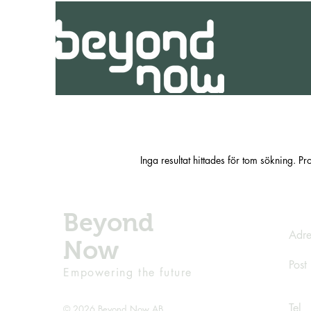
Inga resultat hittades för tom sökning. P
Beyond
Adre
Now
Post
Empowering the future
Tel
© 2026 Beyond Now AB