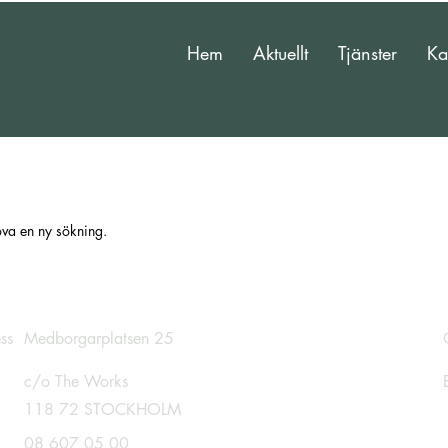
Hem
Aktuellt
Tjänster
Ka
rova en ny sökning.
ss
Medborgarplatsen 25
c/o The Works
118 72 STOCKHOLM
08 607 05 00