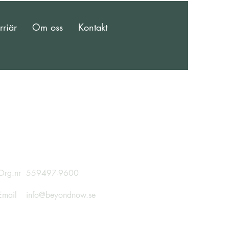
rriär
Om oss
Kontakt
Org.nr
559497-9600
Email
info@beyondnow.se